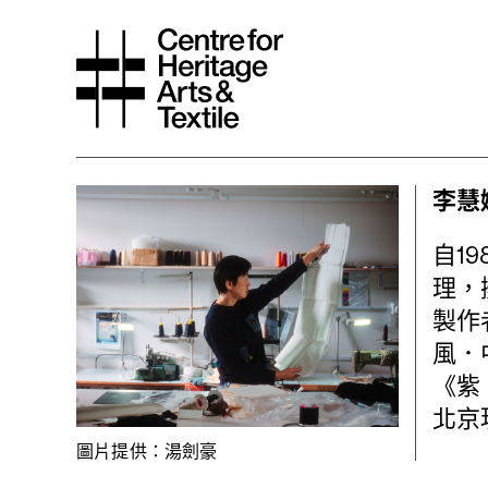
李慧
自1
理，
製作
風．
《紫
北京
圖片提供：湯劍豪