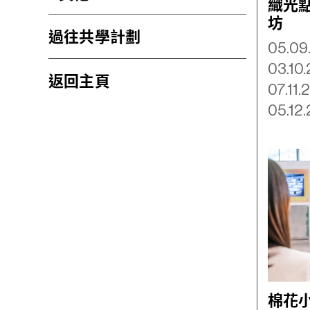
織光
坊
過往共學計劃
05.09
03.10
返回主頁
07.11
05.12
棉花