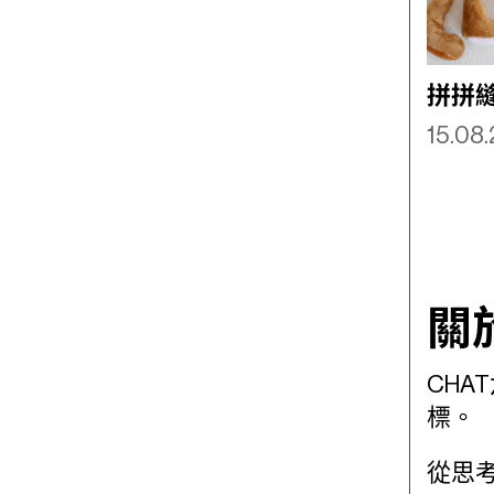
拼拼
15.08
關
CH
標。
從思