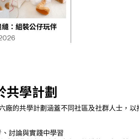
縫縫：組裝公仔玩伴
.2026
於共學計劃
AT六廠的共學計劃涵蓋不同社區及社群人士，
考、討論與實踐中學習