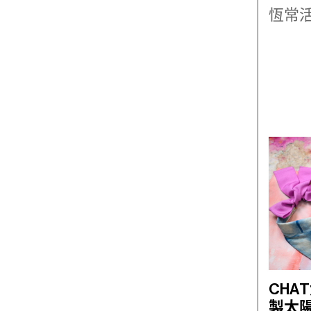
恆常
CHA
製太