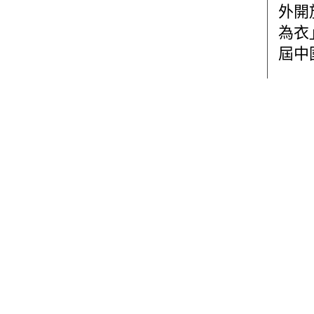
外開
為衣
屆中