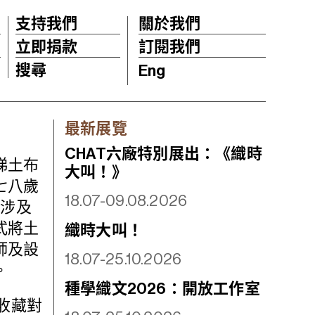
支持我們
關於我們
立即捐款
訂閱我們
搜尋
Eng
最新展覽
CHAT六廠特別展出：《織時
娣土布
大叫！》
七八歲
18.07-09.08.2026
藏涉及
式將土
織時大叫！
師及設
18.07-25.10.2026
。
種學織文2026：開放工作室
收藏對