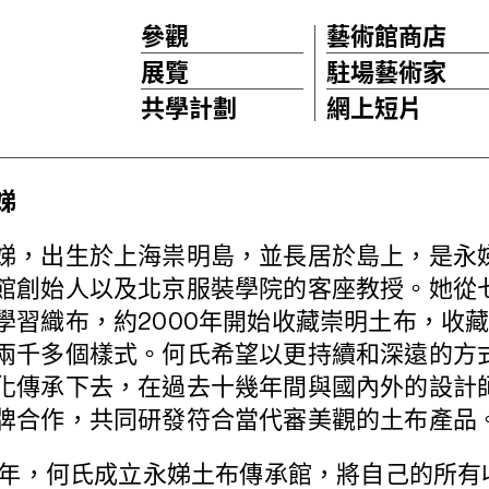
參觀
藝術館商店
展覽
駐場藝術家
共學計劃
網上短片
娣
娣，出生於上海祟明島，並長居於島上，是永
館創始人以及北京服裝學院的客座教授。她從
學習織布，約2000年開始收藏崇明土布，收
兩千多個樣式。何氏希望以更持續和深遠的方
化傳承下去，在過去十幾年間與國內外的設計
牌合作，共同研發符合當代審美觀的土布產品
17年，何氏成立永娣土布傳承館，將自己的所有