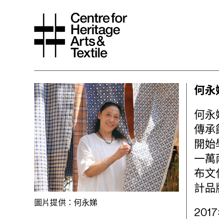
何永
何永
傳承
開始
一萬
布文
計品
圖片提供：何永娣
20