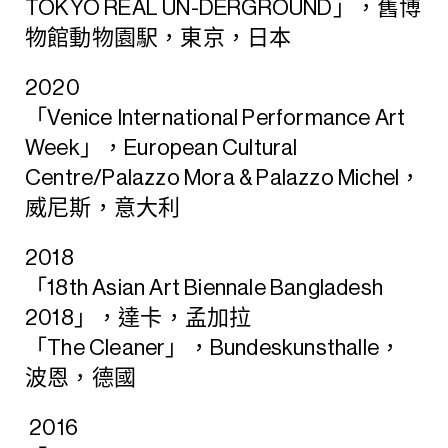
TOKYO REAL UN-DERGROUND」，舊博
物館動物園駅，東京，日本
2020
「Venice International Performance Art
Week」，European Cultural
Centre/Palazzo Mora & Palazzo Michel，
威尼斯，意大利
2018
「18th Asian Art Biennale Bangladesh
2018」，達卡，孟加拉
「The Cleaner」，Bundeskunsthalle，
波恩，德國
2016