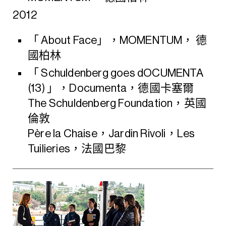
2012
「 About Face」，MOMENTUM， 德
國柏林
「 Schuldenberg goes dOCUMENTA
(13) 」，Documenta，德國卡塞爾
The Schuldenberg Foundation，英國
倫敦
Père la Chaise，Jardin Rivoli，Les
Tuilieries，法國巴黎