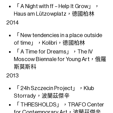
「 A Night with ff – Help It Grow」，
Haus am Lützowplatz，德國柏林
2014
「 New tendencies in a place outside
of time」，Kolibri，德國柏林
「 A Time for Dreams」，The IV
Moscow Biennale for Young Art，俄羅
斯莫斯科
2013
「 24h Szczecin Project」，Klub
Storrady，波蘭茲傑辛
「 THRESHOLDS」，TRAFO Center
for Contemporary Art，波蘭茲傑辛