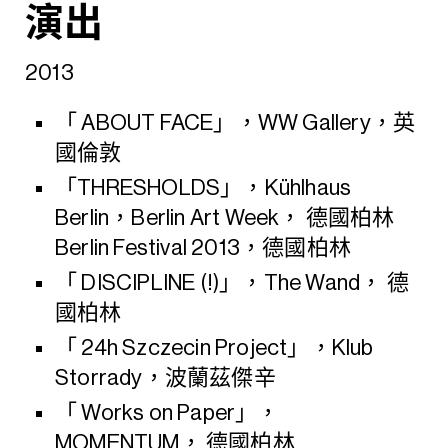
演出
2013
「 ABOUT FACE」，WW Gallery，英
國倫敦
「THRESHOLDS」，Kühlhaus
Berlin，Berlin Art Week， 德國柏林
Berlin Festival 2013，德國柏林
「 DISCIPLINE (!)」，The Wand， 德
國柏林
「 24h Szczecin Project」，Klub
Storrady，波蘭茲傑辛
「 Works on Paper」，
MOMENTUM， 德國柏林