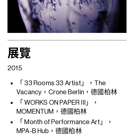
展覽
2015
「 33 Rooms 33 Artist」，The
Vacancy，Crone Berlin，德國柏林
「 WORKS ON PAPER III」，
MOMENTUM，德國柏林
「 Month of Performance Art」，
MPA-B Hub，德國柏林