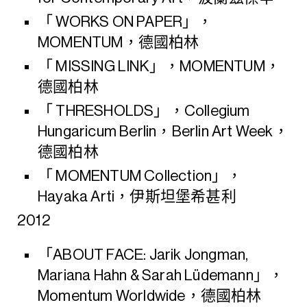
「 WORKS ON PAPER」，
MOMENTUM，德國柏林
「 MISSING LINK」，MOMENTUM，
德國柏林
「 THRESHOLDS」，Collegium
Hungaricum Berlin，Berlin Art Week，
德國柏林
「 MOMENTUM Collection」，
Hayaka Arti，伊斯坦堡希甚利
2012
「ABOUT FACE: Jarik Jongman,
Mariana Hahn & Sarah Lüdemann」，
Momentum Worldwide，德國柏林