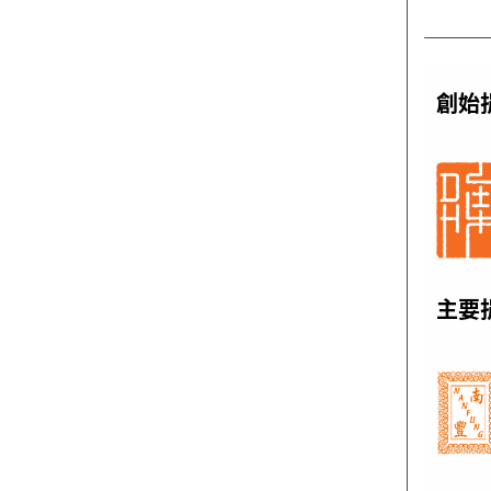
創始
主要