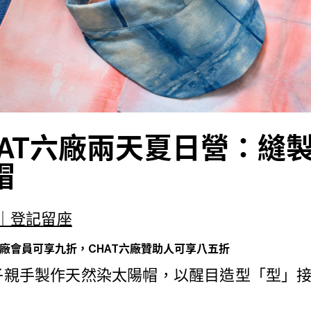
HAT六廠兩天夏日營：縫
帽
0｜登記留座
六廠會員可享九折，CHAT六廠贊助人可享八五折
子親手製作天然染太陽帽，以醒目造型「型」