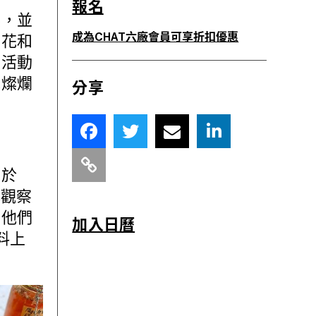
報名
然，並
成為CHAT六廠會員可享折扣優惠
印花和
。活動
光燦爛
分享
用於
心觀察
，他們
加入日曆
料上