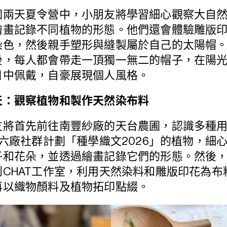
個兩天夏令營中，小朋友將學習細心觀察大自
繪畫記錄不同植物的形態。他們還會體驗雕版
染色，然後親手塑形與縫製屬於自己的太陽帽
後，每人都會帶走一頂獨一無二的帽子，在陽
日中佩戴，自豪展現個人風格。
天：觀察植物和製作天然染布料
友將首先前往南豐紗廠的天台農圃，認識多種
T六廠社群計劃「種學織文2026」的植物，細
子和花朵，並透過繪畫記錄它們的形態。然後
到CHAT工作室，利用天然染料和雕版印花為布
再以織物顏料及植物拓印點綴。