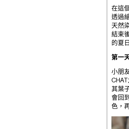
在這
透過
天然
結束
的夏
第一
小朋
CHA
其葉
會回
色，