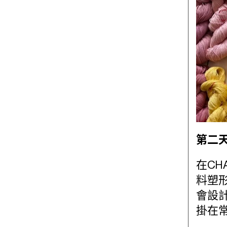
第二
在C
料塑
會設
掛在