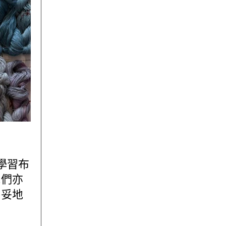
學習布
他們亦
穩妥地