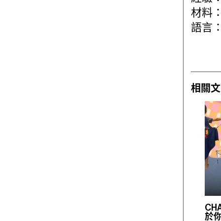
材料
語言
相關文
C
於