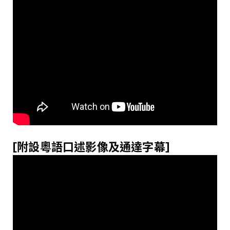
[
附設
粵
語口述影像及通達字幕
]