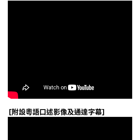
[
附設
粵
語口述影像及通達字幕
]