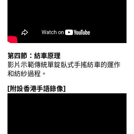
第四節：紡車原理
影片示範傳統單錠臥式手搖紡車的運作
和紡紗過程。
[附設香港手語錄像]