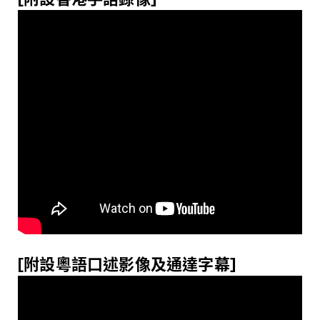
[
附設
粵
語口述影像及通達字幕
]