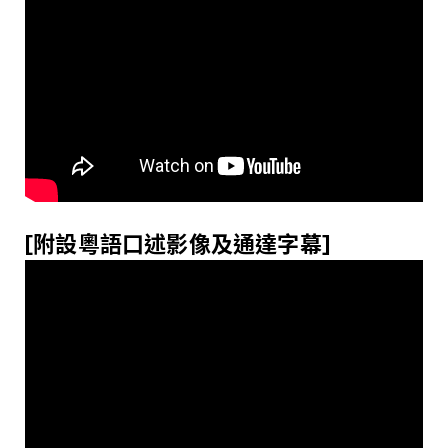
[
附設
粵
語口述影像及通達字幕
]