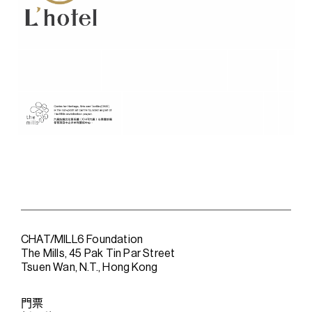
CHAT/MILL6 Foundation
The Mills, 45 Pak Tin Par Street
Tsuen Wan, N.T., Hong Kong
門票