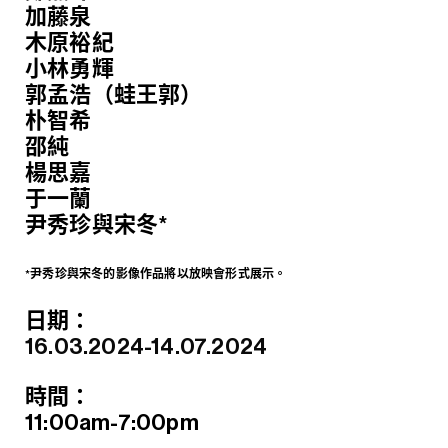
加藤泉
木原裕紀
小林勇輝
郭孟浩（蛙王郭）
朴智希
邵純
楊思嘉
于一蘭
尹秀珍與宋冬*
*尹秀珍與宋冬的影像作品將以放映會形式展示。
日期：
16.03.2024-14.07.2024
時間：
11:00am-7:00pm