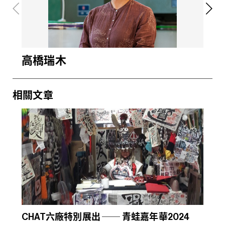
高橋瑞木
王
相關文章
CHAT六廠特別展出 ── 青蛙嘉年華2024