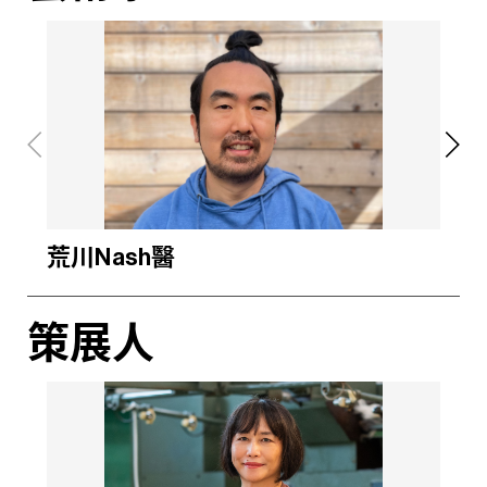
荒川Nash醫
陳
策展人