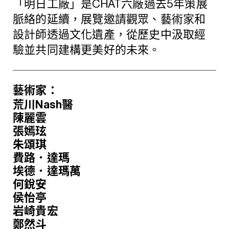
「明日工廠」是CHAT六廠過去5年策展
脈絡的延續，展覽邀請觀眾、藝術家和
設計師透過文化遺產，從歷史中汲取經
驗並共同建構更美好的未來。
藝術家：
荒川Nash醫
陳麗雲
張嫣玹
朱頌琪
費路．達瑪
埃德．達瑪萬
何銳安
侯怡亭
岩崎貴宏
鄭然斗