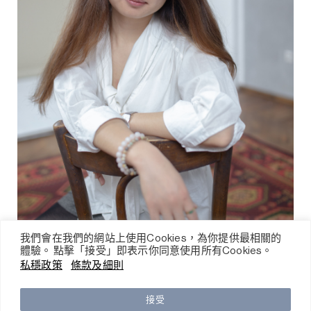
我們會在我們的網站上使用Cookies，為你提供最相關的
體驗。 點擊「接受」即表示你同意使用所有Cookies。
私穩政策
條款及細則
圖片提供：亞歷珊卓・崔
接受