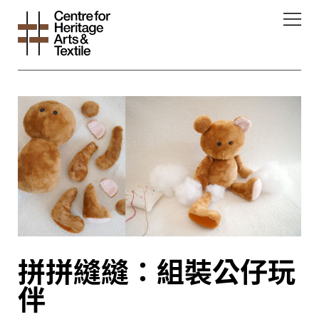
拼拼縫縫：組裝公仔玩
伴